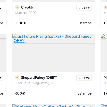
 collection dès aujourd’hui
Cryptik
e
J'aime
Stalefish
2020
Br
n limitée et trouvez l’œuvre qui vous parle, que ce soit pour décorer, offrir
t parce qu’on l’aime.
pe
1 100 €
Estampe
1
Shepard Fairey (OBEY)
M
e
J'aime
Just Future Rising (set x2)
2021
In
pe
600 €
Estampe
1