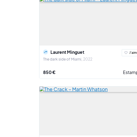
Laurent Minguet
J'aim
The dark side of Miami
2022
850 €
Estam