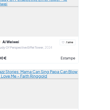
Ai Weiwei
J'aime
udy Of Perspective Eiffel Tower
2024
00 €
Estampe