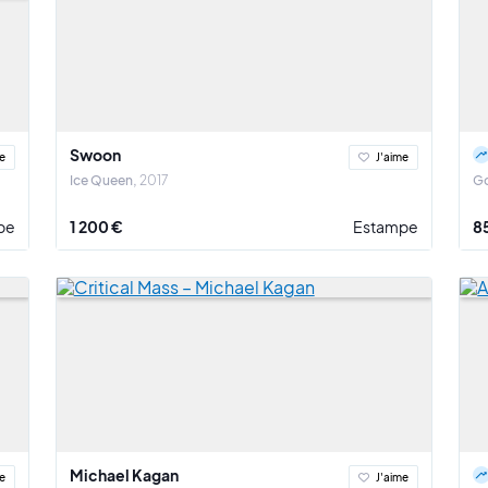
Swoon
e
J'aime
Ice Queen
2017
G
pe
1 200 €
Estampe
8
Michael Kagan
e
J'aime