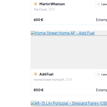
Martin Whatson
J'aim
The Crack
2021
600 €
Estam
Add Fuel
J'aim
Home Street Home AP
2015
800 €
Estam