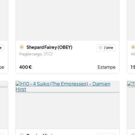
Shepard Fairey (OBEY)
e
J'aime
Fragile cargo
2022
Wi
pe
400 €
Estampe
1