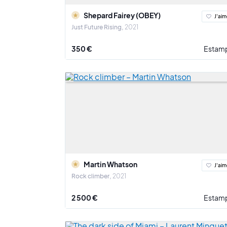
Commencez ou enrichissez votre
Shepard Fairey (OBEY)
J'aim
Just Future Rising
2021
Découvrez notre sélection de sérigraphies en éditio
meilleure œuvre est toujours celle que l’on choisi
350 €
Estam
Martin Whatson
J'aim
Rock climber
2021
2 500 €
Estam