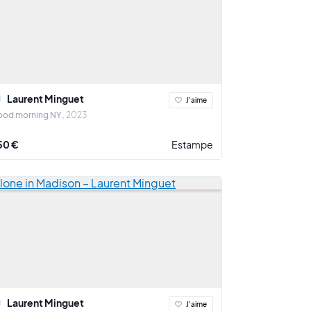
Laurent Minguet
J'aime
ood morning NY
2023
50 €
Estampe
Laurent Minguet
J'aime