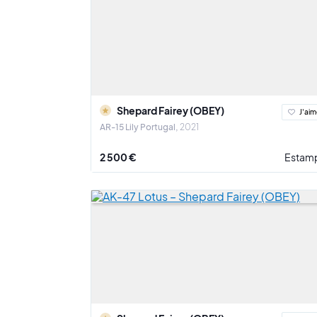
Shepard Fairey (OBEY)
J'aim
AR-15 Lily Portugal
2021
2 500 €
Estam