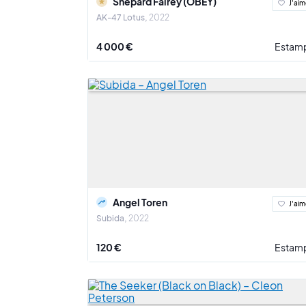
Shepard Fairey (OBEY)
J'aim
AK-47 Lotus
2022
4 000 €
Estam
Angel Toren
J'aim
Subida
2022
120 €
Estam