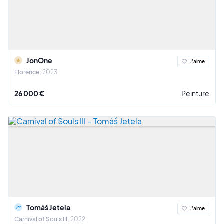
JonOne
J'aime
Florence
2023
26 000 €
Peinture
Tomáš Jetela
J'aime
Carnival of Souls III
2022