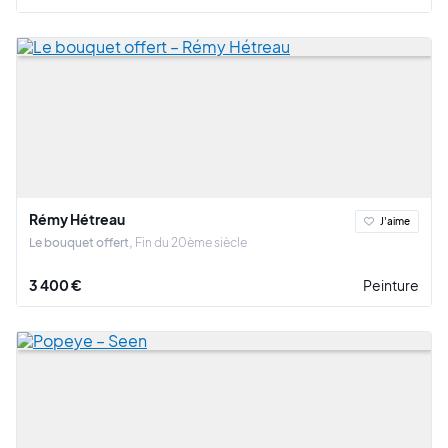
Rémy Hétreau
J'aime
Le bouquet offert
Fin du 20ème siècle
3 400 €
Peinture