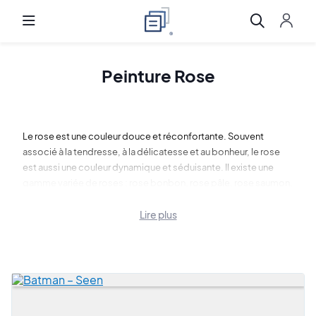
Peinture Rose
Le rose est une couleur douce et réconfortante. Souvent
associé à la tendresse, à la délicatesse et au bonheur, le rose
est aussi une couleur dynamique et séduisante. Il existe une
gamme variée de roses : rose bonbon, rose pâle, rose saumon,
rose fuchsia, rose lilas, rose guimauve, rose azalée...
Lire plus
Art Shortlist vous propose de découvrir une sélection de
peintures roses. Laissez-vous porter par la douceur de ces
tableaux roses.