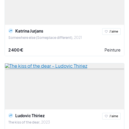
Katrina Jurjans
J'aime
Somewhere else (Someplace different)
2021
2 400 €
Peinture
Ludovic Thiriez
J'aime
The kiss of the dear
2023