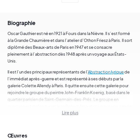
Biographie
Oscar Gauthier est né en 1921 à Fours dans la Nièvre. Il s’est formé
à la Grande Chaumière et dans l’atelier d’Othon Friesz à Paris. Il sort
diplômé des Beaux-arts de Paris en 1947 et se consacre
pleinement à l’abstraction dès 1948 après un voyage aux États-
Unis.
Il est l’un des principaux représentants de l’
Abstraction lyrique
de
l’immédiat après-guerre et est représenté à ses débuts par la
galerie Colette Allendy à Paris. Il quitte ensuite cette galerie pour
rejoindre le groupe du peintre John-Franklin Koenig, basé dans le
quartier parisien de Saint-Germain-des-Prés. Le groupe en
question est défendu par Jean Robert Arnaud qui ouvre une galerie
Lire plus
au 34 de la rue du Four à Paris avec John-Franklin Koenig. Pendant
une dizaine d’années, cette galerie d’art sera une sorte de
carrefour de la jeune peinture d’avant-garde.
Œuvres
Dès le début de sa carrière, Oscar Gauthier obtient plusieurs