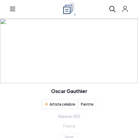
Oscar Gauthier
Artiste célèbre
Peintre
Né(e) en 1921
France
Suivre