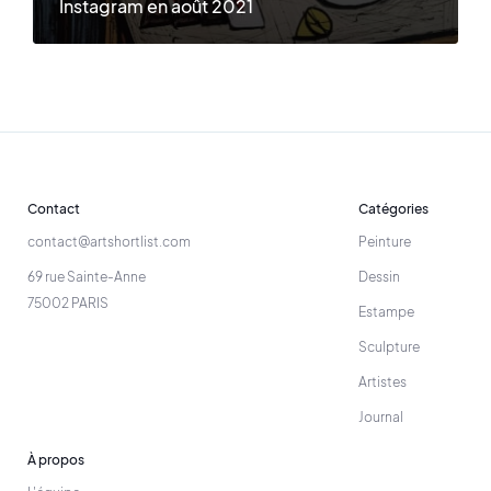
Instagram en août 2021
Contact
Catégories
contact@artshortlist.com
Peinture
69 rue Sainte-Anne
Dessin
75002 PARIS
Estampe
Sculpture
Artistes
Journal
À propos