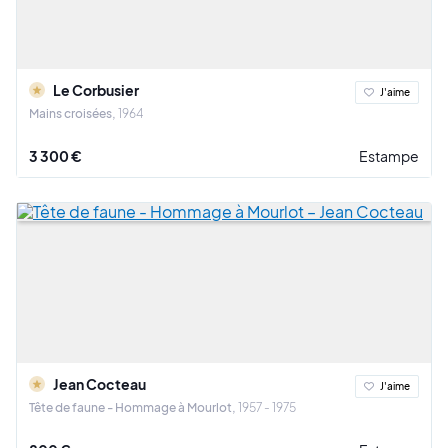
Le Corbusier
J'aime
Mains croisées
1964
3 300 €
Estampe
Jean Cocteau
J'aime
Tête de faune - Hommage à Mourlot
1957 - 1975