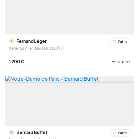
Fernand Léger
J'aime
Série "La ville", Les soldats
1959
1 200 €
Estampe
Bernard Buffet
J'aime