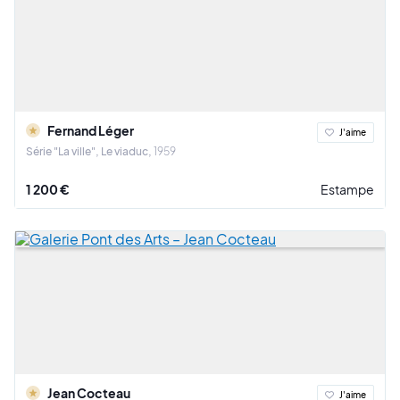
Fernand Léger
J'aime
Série "La ville", Le viaduc
1959
1 200 €
Estampe
Jean Cocteau
J'aime