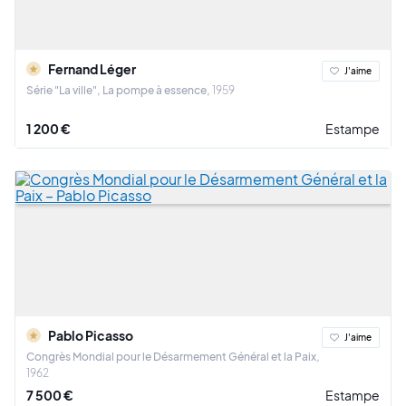
Fernand Léger
J'aime
Série "La ville", La pompe à essence
1959
1 200 €
Estampe
Pablo Picasso
J'aime
Congrès Mondial pour le Désarmement Général et la Paix
1962
7 500 €
Estampe