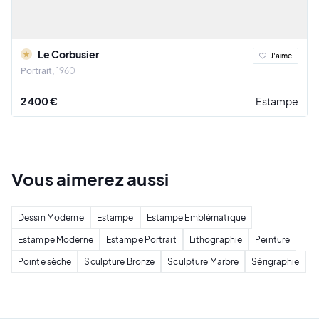
Le Corbusier
J'aime
Portrait
1960
2 400 €
Estampe
Vous
aimerez
aussi
Dessin Moderne
Estampe
Estampe Emblématique
Estampe Moderne
Estampe Portrait
Lithographie
Peinture
Pointe sèche
Sculpture Bronze
Sculpture Marbre
Sérigraphie