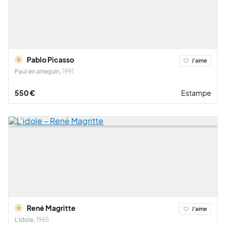
Pablo Picasso
J'aime
Paul en arlequin
1991
550 €
Estampe
René Magritte
J'aime
L'idole
1965