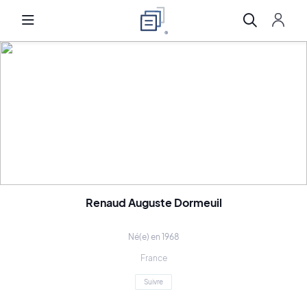
Renaud Auguste Dormeuil
Né(e) en 1968
France
Suivre