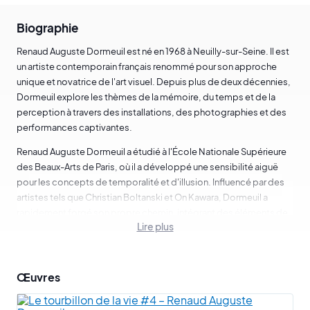
Biographie
Renaud Auguste Dormeuil est né en 1968 à Neuilly-sur-Seine. Il est
un artiste contemporain français renommé pour son approche
unique et novatrice de l'art visuel. Depuis plus de deux décennies,
Dormeuil explore les thèmes de la mémoire, du temps et de la
perception à travers des installations, des photographies et des
performances captivantes.
Renaud Auguste Dormeuil a étudié à l'École Nationale Supérieure
des Beaux-Arts de Paris, où il a développé une sensibilité aiguë
pour les concepts de temporalité et d'illusion. Influencé par des
artistes tels que Christian Boltanski et On Kawara, Dormeuil a
rapidement forgé son propre chemin, intégrant des éléments de
Lire plus
science, de technologie et d'astronomie dans son œuvre.
Renaud Auguste Dormeuil est particulièrement connu pour son
projet emblématique
I Will Keep a Light Burning
, une série de
Œuvres
performances où il recrée le ciel étoilé tel qu'il apparaîtra dans 100
ans. Cette œuvre questionne notre relation au futur et à la mémoire