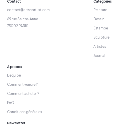
Contact
Catégories
contact@artshortlist.com
Peinture
69 rue Sainte-Anne
Dessin
75002 PARIS
Estampe
Sculpture
Artistes
Journal
À propos
L'équipe
Comment vendre ?
Comment acheter ?
FAQ
Conditions générales
Newsletter