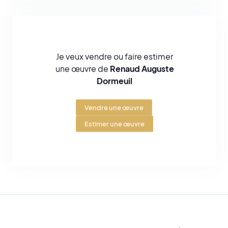
environnementales.
Renaud Auguste Dormeuil continue d'inspirer et de défier les
perceptions à travers ses œuvres provocantes et introspectives.
En alliant innovation technologique et questionnements
Je veux vendre ou faire estimer
philosophiques, il invite chacun à voir au-delà de l'immédiateté et
une œuvre de
Renaud Auguste
à contempler les mystères du temps et de la mémoire.
Dormeuil
Vendre une œuvre
Estimer une œuvre