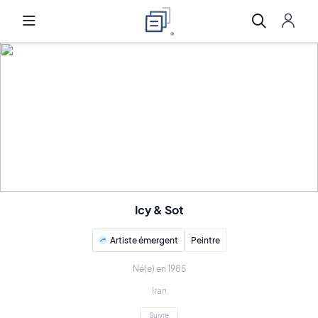
Icy & Sot
Artiste émergent
Peintre
Né(e) en 1985
Iran
Suivre