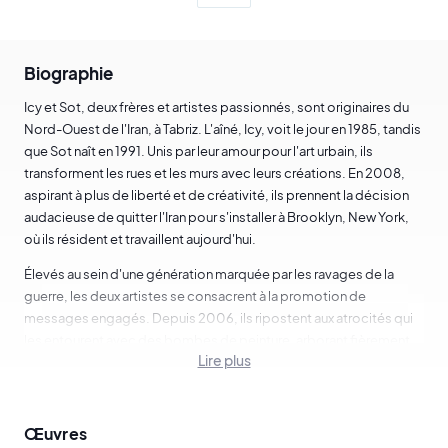
Biographie
Icy et Sot, deux frères et artistes passionnés, sont originaires du
Nord-Ouest de l'Iran, à Tabriz. L'aîné, Icy, voit le jour en 1985, tandis
que Sot naît en 1991. Unis par leur amour pour l'art urbain, ils
transforment les rues et les murs avec leurs créations. En 2008,
aspirant à plus de liberté et de créativité, ils prennent la décision
audacieuse de quitter l'Iran pour s'installer à Brooklyn, New York,
où ils résident et travaillent aujourd'hui.
Élevés au sein d'une génération marquée par les ravages de la
guerre, les deux artistes se consacrent à la promotion de
messages engagés. Depuis 2006, ils ripostent aux atrocités qui
les entourent avec des bombes de peinture, arborant fièrement
Lire plus
l'étendard des Droits de l'Homme et clamant des messages de
paix, de justice et d'espoir. Pour eux, l'art représente la meilleure
arme contre l'ignorance et le conflit.
Œuvres
Icy et Sot émergent comme des figures influentes et