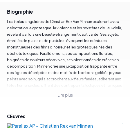
Biographie
Les toiles singulières de Christian Rex Van Minnen explorent avec
délectation le grotesque, la violence et les mystères de l'au-delà,
révélant parfois une beauté étrangement captivante. Ses sujets,
émaillés de plaies et de pustules, évoquent les créatures
monstrueuses des films d'horreur et les grotesques nés des
déchets toxiques. Parallèlement, ses compositions florales,
baignées de couleurs néon vives, se voient ornées de crânes en
décomposition. Minnen crée une juxtaposition frappante entre
des figures décrépites et des motifs de bonbons gélifiés joyeux,
peints avec soin, qui s'accrochent aux fleurs fanées, adhèrent aux
têtes humanoïdes, offrant des contrepoints ludiques et ironiques
à ses tableaux macabres.
Lire plus
Poursuivant une lignée artistique allant des vanités hollandaises
aux œuvres réalistes du peintre Ivan Albright, Minnen a réussi à
exposer ses créations dans des galeries prestigieuses à travers le
Œuvres
monde, notamment à New York, Hong Kong, Copenhague, Paris,
Berlin, Los Angeles, Madrid et Miami. Ses œuvres ont trouvé leur