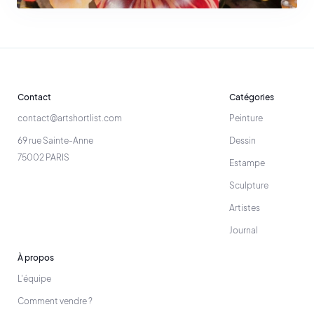
Contact
Catégories
contact@artshortlist.com
Peinture
69 rue Sainte-Anne
Dessin
75002 PARIS
Estampe
Sculpture
Artistes
Journal
À propos
L'équipe
Comment vendre ?