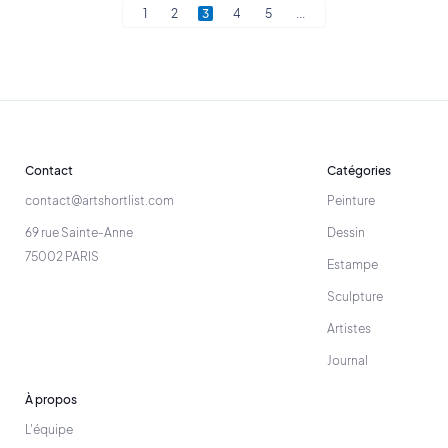
1
2
3
4
5
...
Contact
Catégories
contact@artshortlist.com
Peinture
69 rue Sainte-Anne
Dessin
75002 PARIS
Estampe
Sculpture
Artistes
Journal
À propos
L'équipe