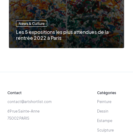
News & Culture
Les 5 expositions les plus attendues de la
rentrée 2022 à Paris
Contact
Catégories
contact@artshortlist.com
Peinture
69 rue Sainte-Anne
Dessin
75002 PARIS
Estampe
Sculpture